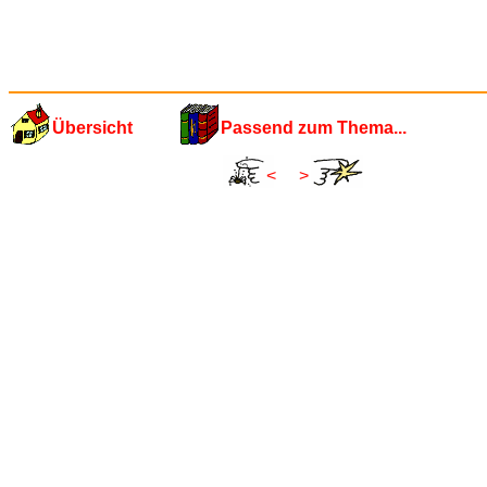
Übersicht
Passend zum Thema...
<
>