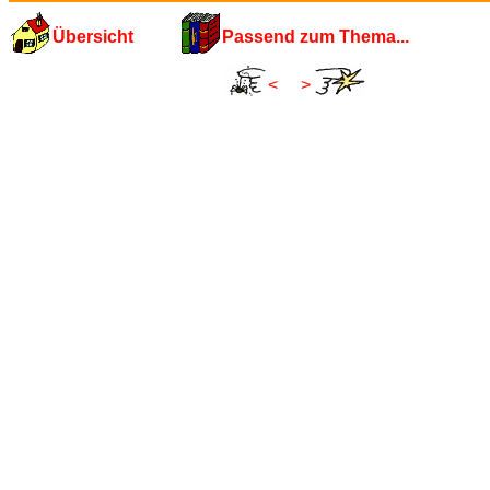
Übersicht
Passend zum Thema...
<
>