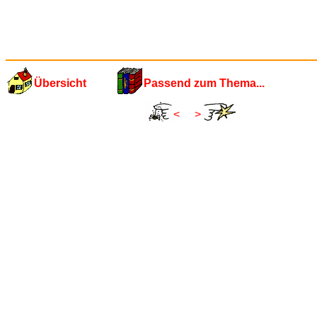
Übersicht
Passend zum Thema...
<
>