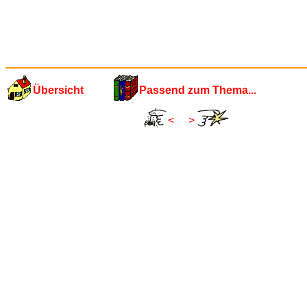
Übersicht
Passend zum Thema...
<
>