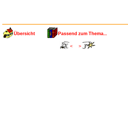
Übersicht
Passend zum Thema...
<
>