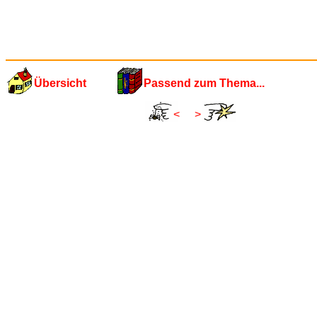
Übersicht
Passend zum Thema...
<
>