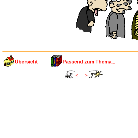
Übersicht
Passend zum Thema...
<
>