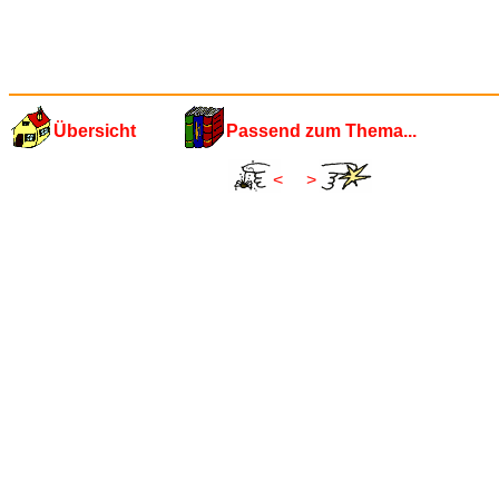
Übersicht
Passend zum Thema...
<
>