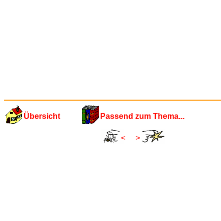
Übersicht
Passend zum Thema...
<
>