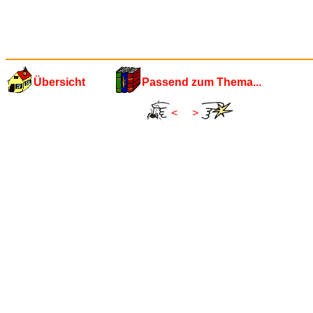
Übersicht
Passend zum Thema...
<
>