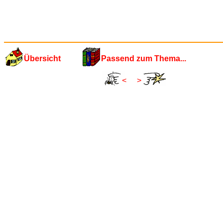
Übersicht
Passend zum Thema...
<
>