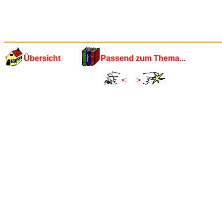
Übersicht
Passend zum Thema...
<
>