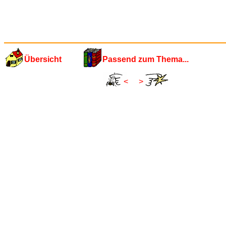
Übersicht
Passend zum Thema...
<
>