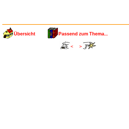
Übersicht
Passend zum Thema...
<
>