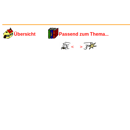
Übersicht
Passend zum Thema...
<
>