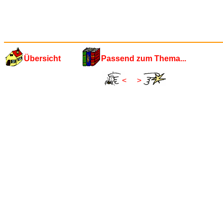
Übersicht
Passend zum Thema...
<
>