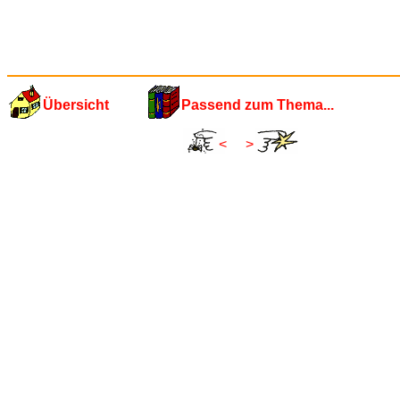
Übersicht
Passend zum Thema...
<
>