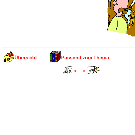
Übersicht
Passend zum Thema...
<
>